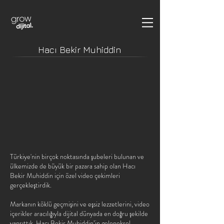
Hacı Bekir Muhiddin
Türkiye'nin birçok noktasında şubeleri bulunan ve
ülkemizde de büyük bir pazara sahip olan Hacı
Bekir Muhiddin için özel video çekimleri
gerçekleştirdik.
Markanın köklü geçmişini ve eşsiz lezzetlerini, video
içerikler aracılığıyla dijital dünyada en doğru şekilde
yansıttık. Hacı Bekir Muhiddin’in geleneksel